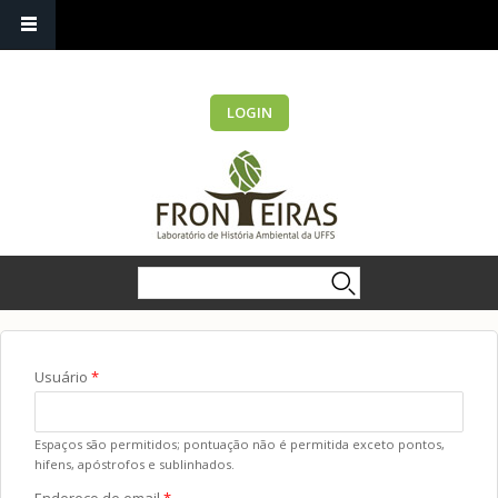
LOGIN
Formulário de busca
Buscar
Você está aqui
Usuário
*
Espaços são permitidos; pontuação não é permitida exceto pontos,
hifens, apóstrofos e sublinhados.
Endereço de email
*